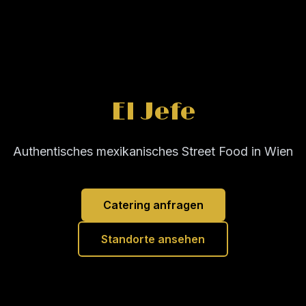
El Jefe
Authentisches mexikanisches Street Food in Wien
Catering anfragen
Standorte ansehen